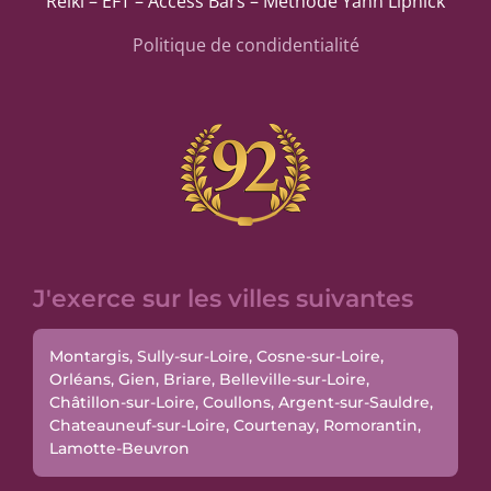
Reiki – EFT – Access Bars – Méthode Yann Lipnick
Politique de condidentialité
J'exerce sur les villes suivantes
Montargis, Sully-sur-Loire, Cosne-sur-Loire,
Orléans, Gien, Briare, Belleville-sur-Loire,
Châtillon-sur-Loire, Coullons, Argent-sur-Sauldre,
Chateauneuf-sur-Loire, Courtenay, Romorantin,
Lamotte-Beuvron